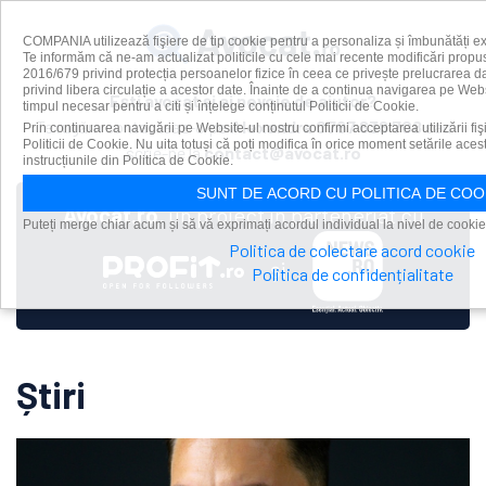
COMPANIA utilizează fişiere de tip cookie pentru a personaliza și îmbunătăți ex
Te informăm că ne-am actualizat politicile cu cele mai recente modificări pro
2016/679 privind protecția persoanelor fizice în ceea ce privește prelucrarea da
privind libera circulație a acestor date. Înainte de a continua navigarea pe Web
Ești avocat și ai nevoie de ajutor?
timpul necesar pentru a citi și înțelege conținutul Politicii de Cookie.
Te rugăm contacteaz-o pe
Alexandra
0787 636 708
sau
Prin continuarea navigării pe Website-ul nostru confirmi acceptarea utilizării fi
Politicii de Cookie. Nu uita totuși că poți modifica în orice moment setările ace
scrie-ne la
contact@avocat.ro
instrucțiunile din Politica de Cookie.
SUNT DE ACORD CU POLITICA DE COO
Avocat.ro
, un proiect în parteneriat cu
Puteți merge chiar acum și să vă exprimați acordul individual la nivel de cookie
Politica de colectare acord cookie
și
Politica de confidențialitate
Știri