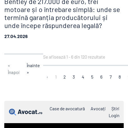
Bentley de 217.000 de euro, trei
motoare și o întrebare simplă: unde se
termină garanția producătorului și
unde începe răspunderea legală?
27.04.2026
Se afisează
1
-
6
din
120
rezultate
«
Înainte
Înapoi
»
‹
1
2
3
4
5
6
7
8
Case de avocatură
Avocați
Știri
Login