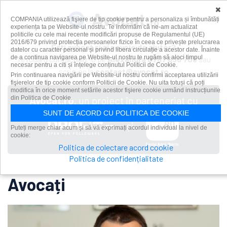
×
COMPANIA utilizează fişiere de tip cookie pentru a personaliza și îmbunătăți
experiența ta pe Website-ul nostru. Te informăm că ne-am actualizat
politicile cu cele mai recente modificări propuse de Regulamentul (UE)
2016/679 privind protecția persoanelor fizice în ceea ce privește prelucrarea
Ești avocat și ai nevoie de ajutor?
datelor cu caracter personal și privind libera circulație a acestor date. Înainte
de a continua navigarea pe Website-ul nostru te rugăm să aloci timpul
Te rugăm contacteaz-o pe
Alexandra
0787 636 708
sau
necesar pentru a citi și înțelege conținutul Politicii de Cookie.
scrie-ne la
contact@avocat.ro
Prin continuarea navigării pe Website-ul nostru confirmi acceptarea utilizării
fişierelor de tip cookie conform Politicii de Cookie. Nu uita totuși că poți
modifica în orice moment setările acestor fişiere cookie urmând instrucțiunile
din Politica de Cookie.
Avocat.ro
, un proiect în parteneriat cu
SUNT DE ACORD CU POLITICA DE COOKIE
și
Puteți merge chiar acum și să vă exprimați acordul individual la nivel de
cookie:
Politica de colectare acord cookie
Politica de confidențialitate
Avocați