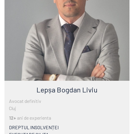
Lepșa Bogdan Liviu
Avocat definitiv
Cluj
12+
ani de experienta
DREPTUL INSOLVENȚEI