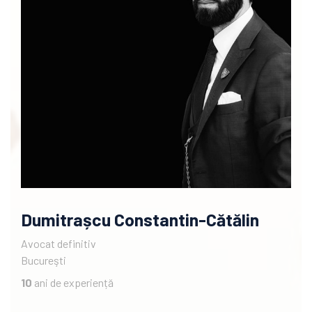
Dumitrașcu Constantin-Cătălin
Avocat definitiv
Bucureşti
10
ani de experiență