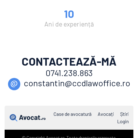
10
Ani de experiență
CONTACTEAZĂ-MĂ
0741.238.863
@
constantin@ccdlawoffice.ro
Case de avocatură
Avocați
Știri
Login
© Copyright Avocat.ro. Toate drepturile rezervate.