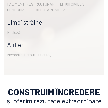
FALIMENT, RESTRUCTURARI
LITIGII CIVILE SI
COMERCIALE
EXECUTARE SILITA
Limbi străine
Engleză
Afilieri
Membru al Baroului București
CONSTRUIM ÎNCREDERE
și oferim rezultate extraordinare