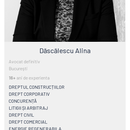
Dăscălescu Alina
Avocat definitiv
Bucureşti
16+
ani de experienta
DREPTUL CONSTRUCȚIILOR
DREPT CORPORATIV
CONCURENȚĂ
LITIGII ȘI ARBITRAJ
DREPT CIVIL
DREPT COMERCIAL
ENERGIE REGENERABILA