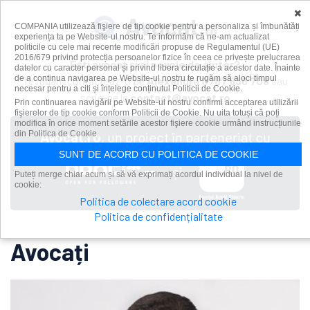
×
COMPANIA utilizează fişiere de tip cookie pentru a personaliza și îmbunătăți
experiența ta pe Website-ul nostru. Te informăm că ne-am actualizat
politicile cu cele mai recente modificări propuse de Regulamentul (UE)
2016/679 privind protecția persoanelor fizice în ceea ce privește prelucrarea
Ești avocat și ai nevoie de ajutor?
datelor cu caracter personal și privind libera circulație a acestor date. Înainte
de a continua navigarea pe Website-ul nostru te rugăm să aloci timpul
Te rugăm contacteaz-o pe
Alexandra
0787 636 708
sau
necesar pentru a citi și înțelege conținutul Politicii de Cookie.
scrie-ne la
contact@avocat.ro
Prin continuarea navigării pe Website-ul nostru confirmi acceptarea utilizării
fişierelor de tip cookie conform Politicii de Cookie. Nu uita totuși că poți
modifica în orice moment setările acestor fişiere cookie urmând instrucțiunile
din Politica de Cookie.
Avocat.ro
, un proiect în parteneriat cu
SUNT DE ACORD CU POLITICA DE COOKIE
și
Puteți merge chiar acum și să vă exprimați acordul individual la nivel de
cookie:
Politica de colectare acord cookie
Politica de confidențialitate
Avocați