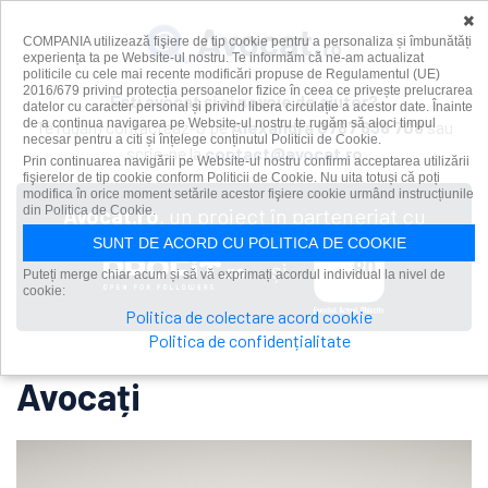
×
COMPANIA utilizează fişiere de tip cookie pentru a personaliza și îmbunătăți
experiența ta pe Website-ul nostru. Te informăm că ne-am actualizat
politicile cu cele mai recente modificări propuse de Regulamentul (UE)
2016/679 privind protecția persoanelor fizice în ceea ce privește prelucrarea
Ești avocat și ai nevoie de ajutor?
datelor cu caracter personal și privind libera circulație a acestor date. Înainte
de a continua navigarea pe Website-ul nostru te rugăm să aloci timpul
Te rugăm contacteaz-o pe
Alexandra
0787 636 708
sau
necesar pentru a citi și înțelege conținutul Politicii de Cookie.
scrie-ne la
contact@avocat.ro
Prin continuarea navigării pe Website-ul nostru confirmi acceptarea utilizării
fişierelor de tip cookie conform Politicii de Cookie. Nu uita totuși că poți
modifica în orice moment setările acestor fişiere cookie urmând instrucțiunile
din Politica de Cookie.
Avocat.ro
, un proiect în parteneriat cu
SUNT DE ACORD CU POLITICA DE COOKIE
și
Puteți merge chiar acum și să vă exprimați acordul individual la nivel de
cookie:
Politica de colectare acord cookie
Politica de confidențialitate
Avocați