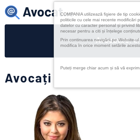
COMPANIA utilizează fişiere de tip cooki
politicile cu cele mai recente modificăr
datelor cu caracter personal și privind l
necesar pentru a citi și înțelege conținutu
Avocat.ro
, u
Prin continuarea navigării pe Website-ul n
modifica în orice moment setările acestor
Puteți merge chiar acum și să vă exprimaț
Avocați