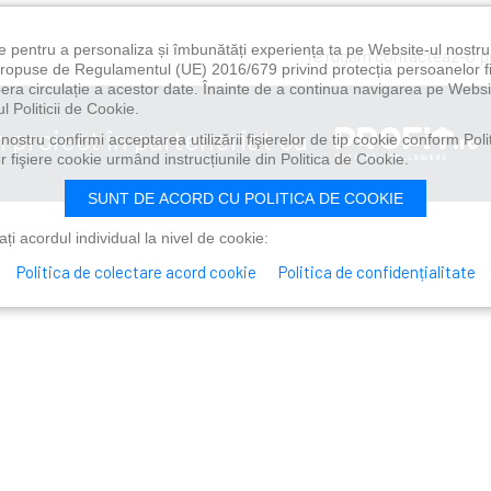
e pentru a personaliza și îmbunătăți experiența ta pe Website-ul nostr
Te rugăm contacteaz-o 
i propuse de Regulamentul (UE) 2016/679 privind protecția persoanelor f
ibera circulație a acestor date. Înainte de a continua navigarea pe Websi
l Politicii de Cookie.
n proiect în parteneriat cu
ostru confirmi acceptarea utilizării fişierelor de tip cookie conform Polit
 fişiere cookie urmând instrucțiunile din Politica de Cookie.
SUNT DE ACORD CU POLITICA DE COOKIE
i acordul individual la nivel de cookie:
Politica de colectare acord cookie
Politica de confidențialitate