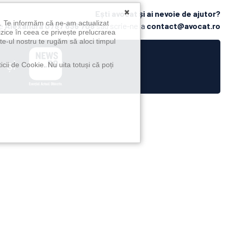
×
Ești avocat și ai nevoie de ajutor?
u. Te informăm că ne-am actualizat
pe
Alexandra
0787 636 708
sau scrie-ne la
contact@avocat.ro
izice în ceea ce privește prelucrarea
te-ul nostru te rugăm să aloci timpul
și
icii de Cookie. Nu uita totuși că poți