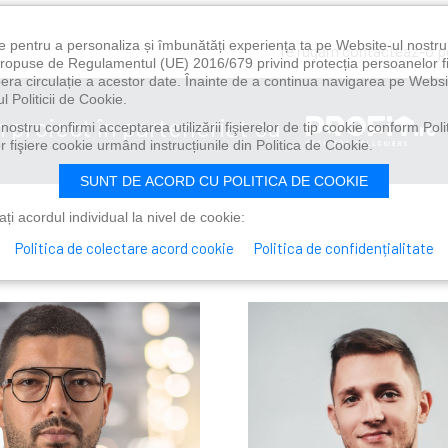
e pentru a personaliza și îmbunătăți experiența ta pe Website-ul nostr
Te rugăm contacteaz-o 
i propuse de Regulamentul (UE) 2016/679 privind protecția persoanelor f
ibera circulație a acestor date. Înainte de a continua navigarea pe Websi
l Politicii de Cookie.
n proiect în parteneriat cu
ostru confirmi acceptarea utilizării fişierelor de tip cookie conform Polit
 fişiere cookie urmând instrucțiunile din Politica de Cookie.
SUNT DE ACORD CU POLITICA DE COOKIE
i acordul individual la nivel de cookie:
Politica de colectare acord cookie
Politica de confidențialitate