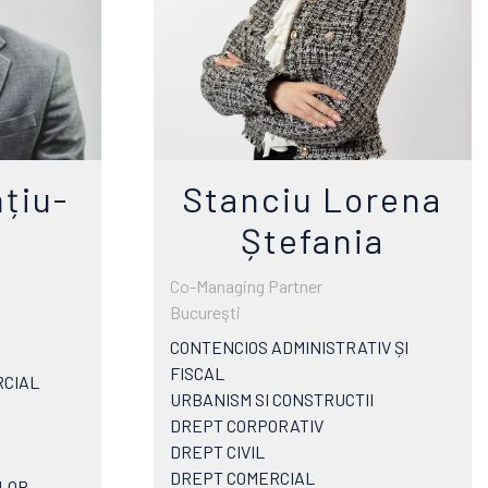
țiu-
Stanciu Lorena
Ștefania
Co-Managing Partner
Bucureşti
CONTENCIOS ADMINISTRATIV ȘI
FISCAL
RCIAL
URBANISM SI CONSTRUCTII
DREPT CORPORATIV
DREPT CIVIL
DREPT COMERCIAL
LOR