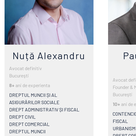
Nuță Alexandru
Pa
Avocat definitiv
Bucureşti
Avocat defi
8+
ani de experienta
Founder & 
Bucureşti
DREPTUL MUNCII ȘI AL
ASIGURĂRILOR SOCIALE
10+
ani de 
DREPT ADMINISTRATIV ȘI FISCAL
CONTENCIO
DREPT CIVIL
FISCAL
DREPT COMERCIAL
URBANISM 
DREPTUL MUNCII
DREPT CO