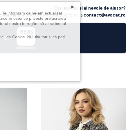
×
Ești avocat și ai nevoie de ajutor?
u. Te informăm că ne-am actualizat
pe
Alexandra
0787 636 708
sau scrie-ne la
contact@avocat.ro
izice în ceea ce privește prelucrarea
te-ul nostru te rugăm să aloci timpul
și
icii de Cookie. Nu uita totuși că poți