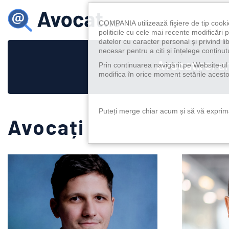
COMPANIA utilizează fişiere de tip cooki
politicile cu cele mai recente modificăr
datelor cu caracter personal și privind l
necesar pentru a citi și înțelege conținutu
Avocat.ro
, u
Prin continuarea navigării pe Website-ul n
modifica în orice moment setările acestor
Puteți merge chiar acum și să vă exprimaț
Avocați