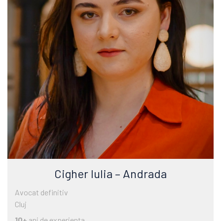
Cigher Iulia – Andrada
Avocat definitiv
Cluj
10+
ani de experienta