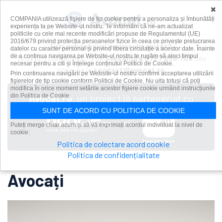
×
COMPANIA utilizează fişiere de tip cookie pentru a personaliza și îmbunătăți
experiența ta pe Website-ul nostru. Te informăm că ne-am actualizat
politicile cu cele mai recente modificări propuse de Regulamentul (UE)
2016/679 privind protecția persoanelor fizice în ceea ce privește prelucrarea
Ești avocat și ai nevoie de ajutor?
datelor cu caracter personal și privind libera circulație a acestor date. Înainte
de a continua navigarea pe Website-ul nostru te rugăm să aloci timpul
Te rugăm contacteaz-o pe
Alexandra
0787 636 708
sau
necesar pentru a citi și înțelege conținutul Politicii de Cookie.
scrie-ne la
contact@avocat.ro
Prin continuarea navigării pe Website-ul nostru confirmi acceptarea utilizării
fişierelor de tip cookie conform Politicii de Cookie. Nu uita totuși că poți
modifica în orice moment setările acestor fişiere cookie urmând instrucțiunile
din Politica de Cookie.
Avocat.ro
, un proiect în parteneriat cu
SUNT DE ACORD CU POLITICA DE COOKIE
și
Puteți merge chiar acum și să vă exprimați acordul individual la nivel de
cookie:
Politica de colectare acord cookie
Politica de confidențialitate
Avocați