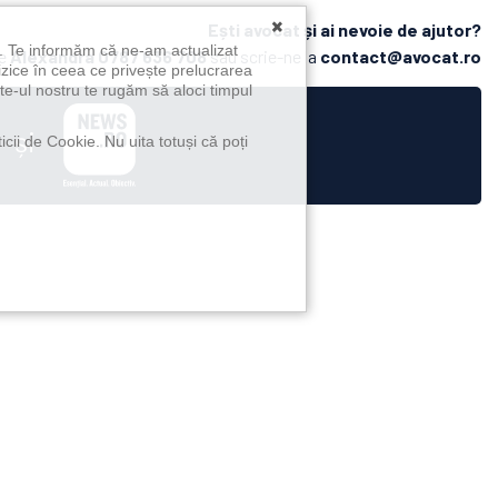
×
Ești avocat și ai nevoie de ajutor?
u. Te informăm că ne-am actualizat
pe
Alexandra
0787 636 708
sau scrie-ne la
contact@avocat.ro
izice în ceea ce privește prelucrarea
te-ul nostru te rugăm să aloci timpul
și
icii de Cookie. Nu uita totuși că poți