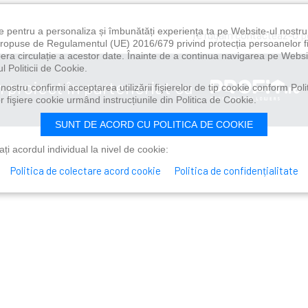
e pentru a personaliza și îmbunătăți experiența ta pe Website-ul nostr
Te rugăm contacteaz-o 
i propuse de Regulamentul (UE) 2016/679 privind protecția persoanelor f
ibera circulație a acestor date. Înainte de a continua navigarea pe Websi
l Politicii de Cookie.
n proiect în parteneriat cu
ostru confirmi acceptarea utilizării fişierelor de tip cookie conform Polit
 fişiere cookie urmând instrucțiunile din Politica de Cookie.
SUNT DE ACORD CU POLITICA DE COOKIE
i acordul individual la nivel de cookie:
Politica de colectare acord cookie
Politica de confidențialitate