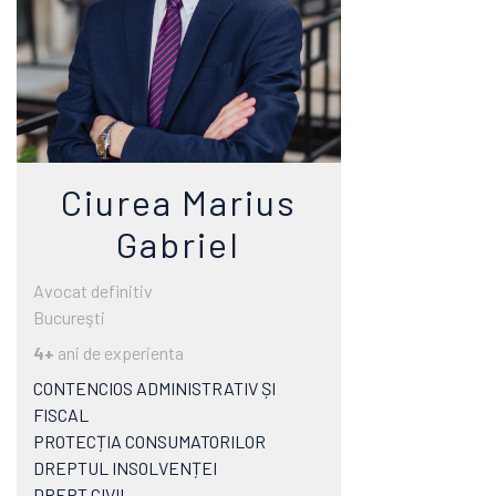
Ciurea Marius
Gabriel
Avocat definitiv
Bucureşti
4+
ani de experienta
CONTENCIOS ADMINISTRATIV ȘI
FISCAL
PROTECȚIA CONSUMATORILOR
DREPTUL INSOLVENȚEI
DREPT CIVIL