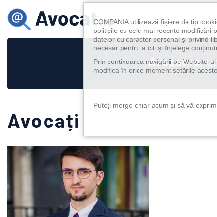
COMPANIA utilizează fişiere de tip cooki
politicile cu cele mai recente modificăr
datelor cu caracter personal și privind l
necesar pentru a citi și înțelege conținutu
Avocat.ro
, u
Prin continuarea navigării pe Website-ul n
modifica în orice moment setările acestor
Puteți merge chiar acum și să vă exprimaț
Avocați