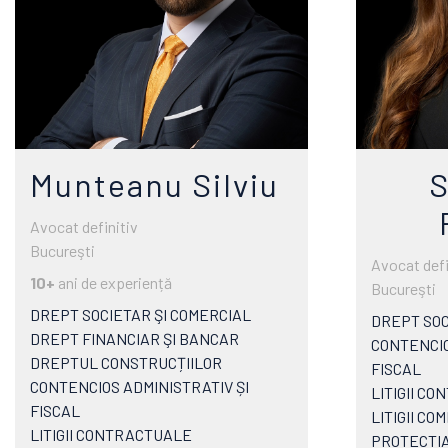
Munteanu Silviu
S
Avocat definitiv
Bucureşti
Avocat defi
10+
ani de experiență
Bucureşti
DREPT SOCIETAR ŞI COMERCIAL
DREPT SOC
DREPT FINANCIAR ŞI BANCAR
CONTENCIO
DREPTUL CONSTRUCȚIILOR
FISCAL
CONTENCIOS ADMINISTRATIV ȘI
LITIGII C
FISCAL
LITIGII CO
LITIGII CONTRACTUALE
PROTECTI