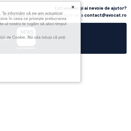
×
Ești avocat și ai nevoie de ajutor?
u. Te informăm că ne-am actualizat
pe
Alexandra
0787 636 708
sau scrie-ne la
contact@avocat.ro
izice în ceea ce privește prelucrarea
te-ul nostru te rugăm să aloci timpul
și
icii de Cookie. Nu uita totuși că poți