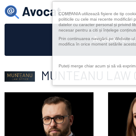
COMPANIA utilizează fişiere de tip cooki
politicile cu cele mai recente modificăr
datelor cu caracter personal și privind l
necesar pentru a citi și înțelege conținutu
Avocat.ro
, u
Prin continuarea navigării pe Website-ul n
modifica în orice moment setările acestor
Puteți merge chiar acum și să vă exprimaț
MUNTEANU LAW 