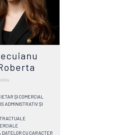
ecuianu
Roberta
nitiv
IETAR ŞI COMERCIAL
S ADMINISTRATIV ȘI
ONTRACTUALE
MERCIALE
A DATELOR CU CARACTER