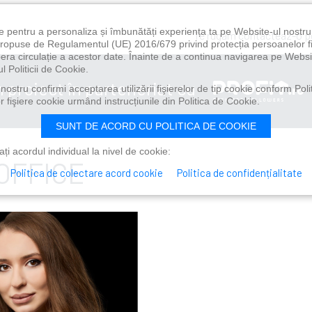
e pentru a personaliza și îmbunătăți experiența ta pe Website-ul nostr
Te rugăm contacteaz-o 
i propuse de Regulamentul (UE) 2016/679 privind protecția persoanelor f
ibera circulație a acestor date. Înainte de a continua navigarea pe Websi
l Politicii de Cookie.
n proiect în parteneriat cu
ostru confirmi acceptarea utilizării fişierelor de tip cookie conform Polit
 fişiere cookie urmând instrucțiunile din Politica de Cookie.
SUNT DE ACORD CU POLITICA DE COOKIE
i acordul individual la nivel de cookie:
OFFICE
Politica de colectare acord cookie
Politica de confidențialitate