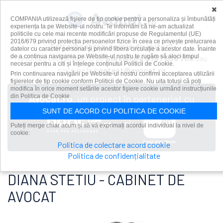
×
COMPANIA utilizează fişiere de tip cookie pentru a personaliza și îmbunătăți
experiența ta pe Website-ul nostru. Te informăm că ne-am actualizat
politicile cu cele mai recente modificări propuse de Regulamentul (UE)
2016/679 privind protecția persoanelor fizice în ceea ce privește prelucrarea
Ești avocat și ai nevoie de ajutor?
datelor cu caracter personal și privind libera circulație a acestor date. Înainte
de a continua navigarea pe Website-ul nostru te rugăm să aloci timpul
Te rugăm contacteaz-o pe
Alexandra
0787 636 708
sau
necesar pentru a citi și înțelege conținutul Politicii de Cookie.
scrie-ne la
contact@avocat.ro
Prin continuarea navigării pe Website-ul nostru confirmi acceptarea utilizării
fişierelor de tip cookie conform Politicii de Cookie. Nu uita totuși că poți
modifica în orice moment setările acestor fişiere cookie urmând instrucțiunile
din Politica de Cookie.
Avocat.ro
, un proiect în parteneriat cu
SUNT DE ACORD CU POLITICA DE COOKIE
și
Puteți merge chiar acum și să vă exprimați acordul individual la nivel de
cookie:
Politica de colectare acord cookie
Politica de confidențialitate
DIANA STETIU - CABINET DE
AVOCAT