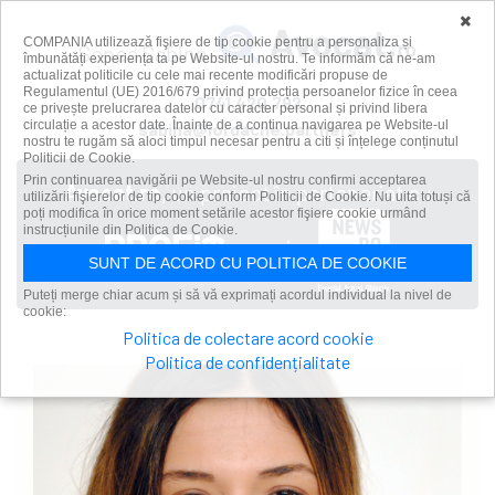
×
COMPANIA utilizează fişiere de tip cookie pentru a personaliza și
Sonea Sabina
îmbunătăți experiența ta pe Website-ul nostru. Te informăm că ne-am
actualizat politicile cu cele mai recente modificări propuse de
Regulamentul (UE) 2016/679 privind protecția persoanelor fizice în ceea
0741.420.792
ce privește prelucrarea datelor cu caracter personal și privind libera
circulație a acestor date. Înainte de a continua navigarea pe Website-ul
sabina@iordache.partners
nostru te rugăm să aloci timpul necesar pentru a citi și înțelege conținutul
Politicii de Cookie.
Prin continuarea navigării pe Website-ul nostru confirmi acceptarea
Avocat.ro
, un proiect în parteneriat cu
utilizării fişierelor de tip cookie conform Politicii de Cookie. Nu uita totuși că
poți modifica în orice moment setările acestor fişiere cookie urmând
instrucțiunile din Politica de Cookie.
și
SUNT DE ACORD CU POLITICA DE COOKIE
Puteți merge chiar acum și să vă exprimați acordul individual la nivel de
cookie:
Politica de colectare acord cookie
Politica de confidențialitate