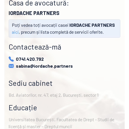
Casa de avocatură:
IORDACHE PARTNERS
Poți vedea toți avocații casei
IORDACHE PARTNERS
aici
, precum și lista completă de servicii oferite.
Contactează-mă
0741.420.792
sabina@iordache.partners
Sediu cabinet
Bd. Aviatorilor, nr. 47, etaj 2, București, sector 1
Educație
Universitatea București, Facultatea de Drept - Studii de
licență și master – Dreptul muncii