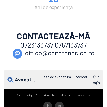
Ani de experiență
CONTACTEAZĂ-MĂ
0723133737 0757133737
@
office@oanatanasica.ro
Case de avocatură
Avocați
Știri
Login
© Copyright Avocat.ro. Toate drepturile rezervate.