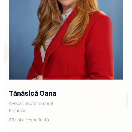
Tănăsică Oana
Avocat Doctor în drept
Prahova
20
ani de experiență