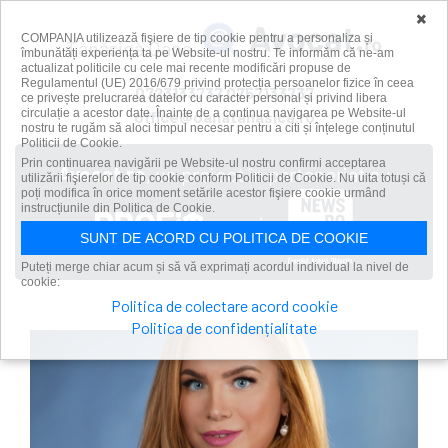
×
COMPANIA utilizează fişiere de tip cookie pentru a personaliza și
Tănăsică Oana
îmbunătăți experiența ta pe Website-ul nostru. Te informăm că ne-am
actualizat politicile cu cele mai recente modificări propuse de
Regulamentul (UE) 2016/679 privind protecția persoanelor fizice în ceea
0723133737 0757133737
ce privește prelucrarea datelor cu caracter personal și privind libera
circulație a acestor date. Înainte de a continua navigarea pe Website-ul
office@oanatanasica.ro
nostru te rugăm să aloci timpul necesar pentru a citi și înțelege conținutul
Politicii de Cookie.
Prin continuarea navigării pe Website-ul nostru confirmi acceptarea
Avocat.ro
, un proiect în parteneriat cu
utilizării fişierelor de tip cookie conform Politicii de Cookie. Nu uita totuși că
poți modifica în orice moment setările acestor fişiere cookie urmând
instrucțiunile din Politica de Cookie.
și
SUNT DE ACORD CU POLITICA DE COOKIE
Puteți merge chiar acum și să vă exprimați acordul individual la nivel de
cookie:
Politica de colectare acord cookie
Politica de confidențialitate