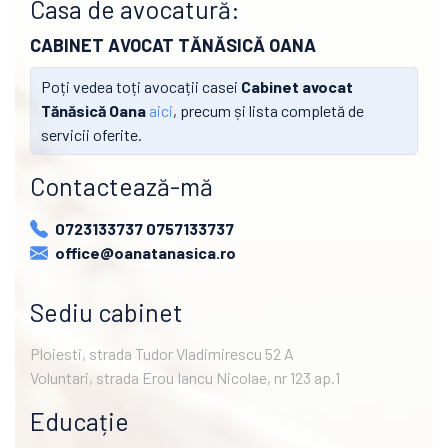
Casa de avocatură:
CABINET AVOCAT TĂNĂSICĂ OANA
Poți vedea toți avocații casei
Cabinet avocat
Tănăsică Oana
aici
, precum și lista completă de
servicii oferite.
Contactează-mă
0723133737 0757133737
office@oanatanasica.ro
Sediu cabinet
Ploiesti, strada Tudor Vladimirescu 52 A
Voluntari, strada Erou Iancu Nicolae, nr 123 ap.1
Educație