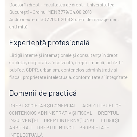
Doctor în drept - Facultatea de drept - Universitatea
București - Ordinul MEN 3779/04.06.2018
Auditor extern ISO 37001:2016 Sistem de management
anti mită
Experiență profesională
Liitigii interne și internaționale și consultanță în drept
societar, corporativ, insolvență, dreptul muncii, achiziții
publice, GDPR, urbanism, contencios administrativ și
fiscal, proprietate intelectuală, conformitate si integritate
Domenii de practică
DREPT SOCIETAR ŞI COMERCIAL
ACHIZIȚII PUBLICE
CONTENCIOS ADMINISTRATIV ȘI FISCAL
DREPTUL
INSOLVENȚEI
DREPT INTERNAȚIONAL
LITIGII ȘI
ARBITRAJ
DREPTUL MUNCII
PROPRIETATE
INTELECTUALĂ